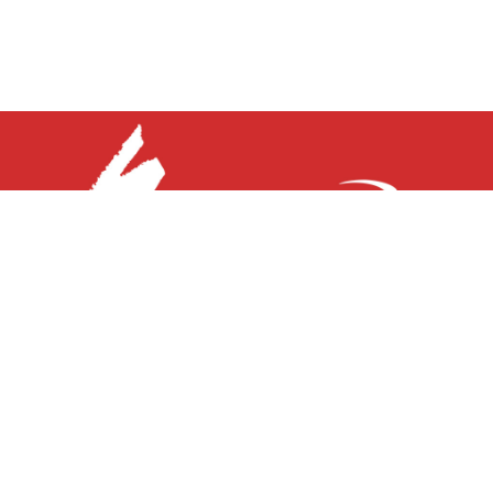
ture – Suomen nopein pyöräkau