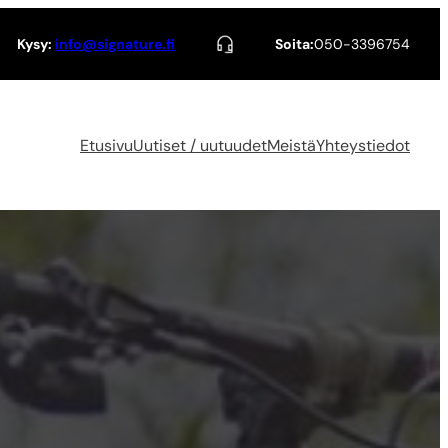
Kysy:
info@signature.fi
Soita:
050-3396754
Etusivu
Uutiset / uutuudet
Meistä
Yhteystiedot