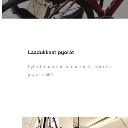
Laadukkaat pyörät
Pyörät maastoon ja maantielle koottuna
juuri sinulle!