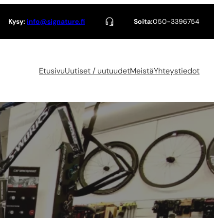
Kysy:
info@signature.fi
Soita:
050-3396754
Etusivu
Uutiset / uutuudet
Meistä
Yhteystiedot