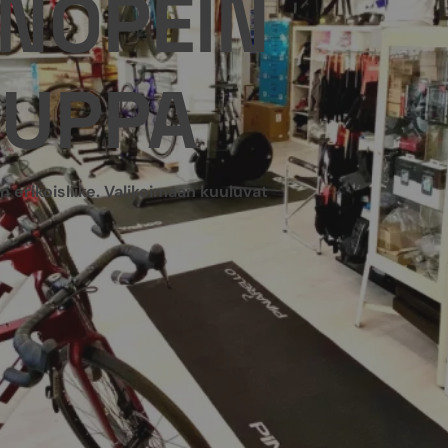
NOPEIN
UPPA
erikoisliike. Valikoimaan kuuluvat