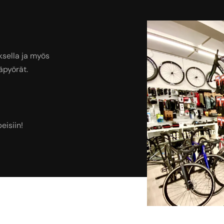
ksella ja myös
äpyörät.
eisiin!