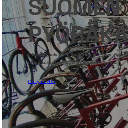
SUOMEN 
PYÖRÄKA
Olemme palveleva maantie- ja gravel-pyörien 
myös sähköpyörät, triathlonpyörät yms.
Ota yhteyttä