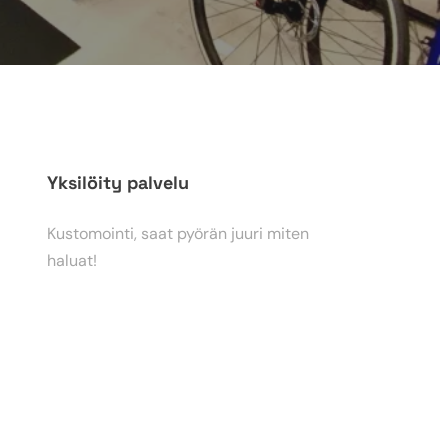
Yksilöity palvelu
Kustomointi, saat pyörän juuri miten
haluat!